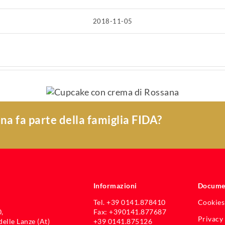
2018-11-05
con
Torta paradis
ssana
cacao e Rossa
na fa parte della famiglia FIDA?
Informazioni
Documen
Tel. +39 0141.878410
Cookies
,
Fax: +390141.877687
Privacy
elle Lanze (At)
+39 0141.875126