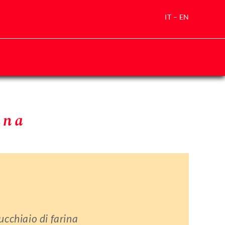
IT
–
EN
ana
ucchiaio di farina