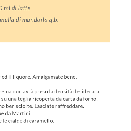
 ml di latte
nella di mandorla q.b.
te ed il liquore. Amalgamate bene.
rema non avrà preso la densità desiderata.
 su una teglia ricoperta da carta da forno.
no ben sciolte. Lasciate raffreddare.
pe da Martini.
 le cialde di caramello.