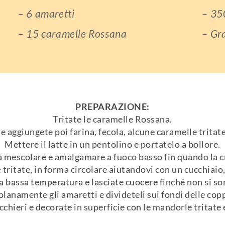
– 6 amaretti
– 350
– 15 caramelle Rossana
– Gra
PREPARAZIONE:
Tritate le caramelle Rossana.
 e aggiungete poi farina, fecola, alcune caramelle trita
Mettere il latte in un pentolino e portatelo a bollore.
 a mescolare e amalgamare a fuoco basso fin quando la c
tritate, in forma circolare aiutandovi con un cucchiaio,
 a bassa temperatura e lasciate cuocere finché non si so
olanamente gli amaretti e divideteli sui fondi delle cop
cchieri e decorate in superficie con le mandorle tritate e