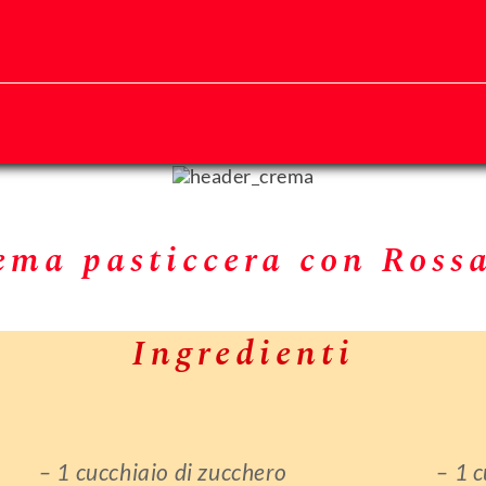
ema pasticcera con Ross
Ingredienti
– 1 cucchiaio di zucchero
– 1 c