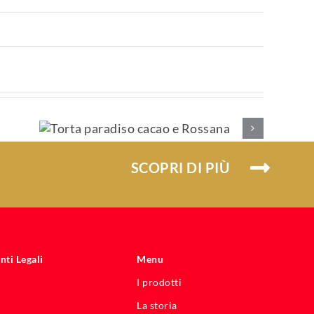
o
na
SCOPRI DI PIÙ
ti Legali
Menu
I prodotti
La storia