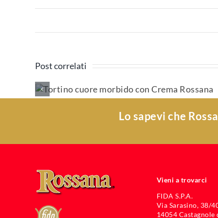
Post correlati
ido
Cupcake 
a
crema di Ro
Lo sapevi che Rossa
Vieni a trovarci
FIDA S.P.A.
Via Sarasino, 38/40
14054 Castagnole d