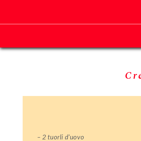
Salta
al
contenuto
Cr
– 2 tuorli d’uovo