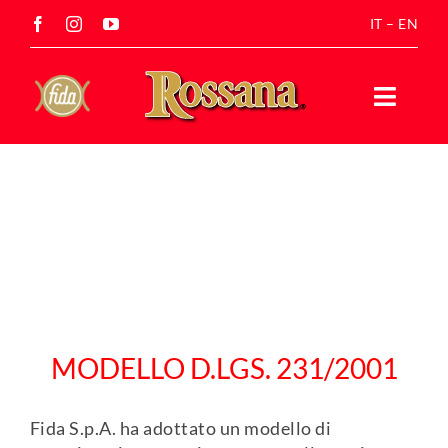
Salta
IT
–
EN
al
contenuto
Toggle
Naviga
MODELLO D.LGS. 231/2001
Fida S.p.A. ha adottato un modello di