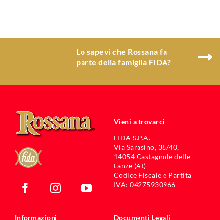
Lo sapevi che Rossana fa
parte della famiglia FIDA?
Vieni a trovarci
FIDA S.P.A.
Via Sarasino, 38/40,
14054 Castagnole delle
Lanze (At)
Codice Fiscale e Partita
IVA: 04275930966
Informazioni
Documenti Legali